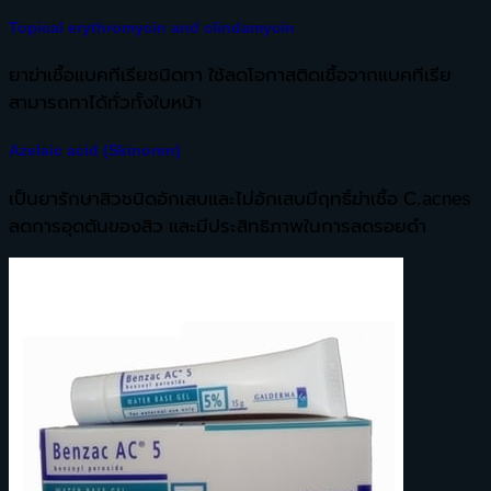
Topical erythromycin and clindamycin
ยาฆ่าเชื้อแบคทีเรียชนิดทา ใช้ลดโอกาสติดเชื้อจากแบคทีเรีย
สามารถทาได้ทั่วทั้งใบหน้า
Azelaic acid (Skinoren)
เป็นยารักษาสิวชนิดอักเสบและไม่อักเสบมีฤทธิ์ฆ่าเชื้อ C.acnes
ลดการอุดตันของสิว และมีประสิทธิภาพในการลดรอยดำ