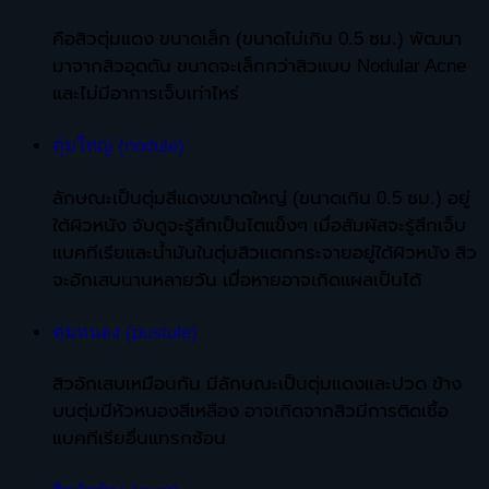
คือสิวตุ่มแดง ขนาดเล็ก (ขนาดไม่เกิน 0.5 ซม.) พัฒนา
มาจากสิวอุดตัน ขนาดจะเล็กกว่าสิวแบบ Nodular Acne
และไม่มีอาการเจ็บเท่าไหร่
ตุ่มใหญ่ (nodule)
ลักษณะเป็นตุ่มสีแดงขนาดใหญ่ (ขนาดเกิน 0.5 ซม.) อยู่
ใต้ผิวหนัง จับดูจะรู้สึกเป็นไตแข็งๆ เมื่อสัมผัสจะรู้สึกเจ็บ
แบคทีเรียและน้ำมันในตุ่มสิวแตกกระจายอยู่ใต้ผิวหนัง สิว
จะอักเสบนานหลายวัน เมื่อหายอาจเกิดแผลเป็นได้
ตุ่มหนอง (pustule)
สิวอักเสบเหมือนกัน มีลักษณะเป็นตุ่มแดงและปวด ข้าง
บนตุ่มมีหัวหนองสีเหลือง อาจเกิดจากสิวมีการติดเชื้อ
แบคทีเรียอื่นแทรกซ้อน