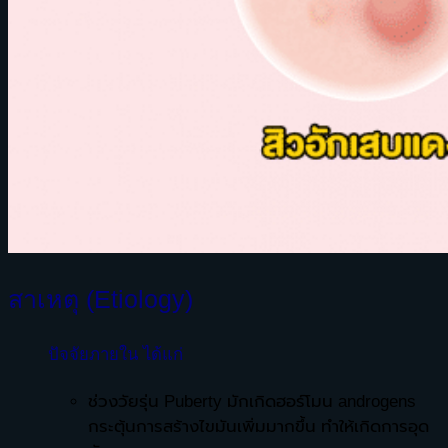
สาเหตุ (Etiology)
ปัจจัยภายใน ได้แก่
ช่วงวัยรุ่น Puberty มักเกิดฮอร์โมน androgens
กระตุ้นการสร้างไขมันเพิ่มมากขึ้น ทำให้เกิดการอุด