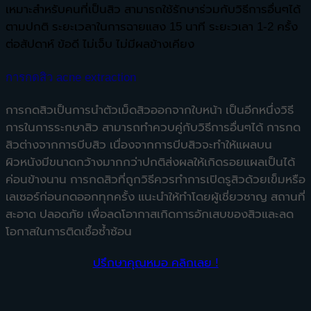
เหมาะสำหรับคนที่เป็นสิว สามารถใช้รักษาร่วมกับวิธีการอื่นๆได้
ตามปกติ ระยะเวลาในการฉายแสง 15 นาที ระยะวเลา 1-2 ครั้ง
ต่อสัปดาห์ ข้อดี ไม่เจ็บ ไม่มีผลข้างเคียง
การกดสิว acne extraction
การกดสิวเป็นการนำตัวเม็ดสิวออกจากใบหน้า เป็นอีกหนึ่งวิธี
การในการระกษาสิว สามารถทำควบคู่กับวิธีการอื่นๆได้ การกด
สิวต่างจากการบีบสิว เนื่องจากการบีบสิวจะทำให้แผลบน
ผิวหนังมีขนาดกว้างมากกว่าปกติส่งผลให้เกิดรอยแผลเป็นได้
ค่อนข้างนาน การกดสิวที่ถูกวิธีควรทำการเปิดรูสิวด้วยเข็มหรือ
เลเซอร์ก่อนกดออกทุกครั้ง แนะนำให้ทำโดยผู้เชี่ยวชาญ สถานที่
สะอาด
ปลอดภัย
เพื่อลดโอากาสเกิดการอักเสบของสิวและลด
โอกาสในการติดเชื้อซ้ำซ้อน
ปรึกษาคุณหมอ
คลิกเลย !