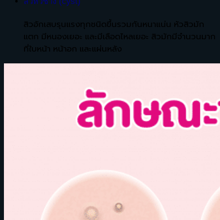
สิวหัวช้าง (cyst)
สิวอักเสบรุนแรงทุกชนิดขึ้นรวมกันหนาแน่น หัวสิวมัก
แตก มีหนองเยอะ และมีเลือดไหลเยอะ สิวมักมีจำนวนมาก
ที่ใบหน้า หน้าอก และแผ่นหลัง