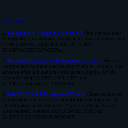
Reference
1.
Bienenfeld A, Nagler AR, Orlow SJ
: Oral antibacterial
therapy for acne vulgaris: An evidence-based review.
Am
J Clin Dermatol
18(4):469–490, 2017. doi:
10.1007/s40257-017-0267-z.
2.
Blasiak RC, Stamey CR, Burkhart CN, et al
: High-dose
isotretinoin
treatment and the rate of retrial, relapse, and
adverse effects in patients with acne vulgaris.
JAMA
Dermatol
149(12):1392–1398, 2013. doi:
10.1001/jamadermatol.2013.6746.
3.
Lee SY, Jamal MM, Nguyen ET, et al
: Does exposure
to
isotretinoin
increase the risk for the development of
inflammatory bowel disease? A meta-analysis.
Eur J
Gastroenterol Hepatol
28(2):210–216, 2016. doi:
10.1097/MEG.0000000000000496.