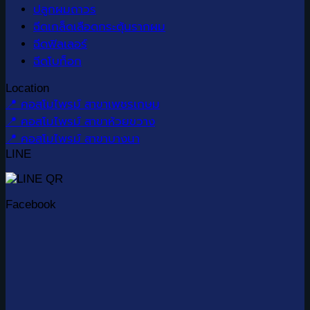
ปลูกผมถาวร
ฉีดเกล็ดเลือดกระตุ้นรากผม
ฉีดฟิลเลอร์
ฉีดโบท็อก
Location
📍 คอสโมไพรม์ สาขาเพชรเกษม
📍 คอสโมไพรม์ สาขาห้วยขวาง
📍 คอสโมไพรม์ สาขาบางนา
LINE
Facebook