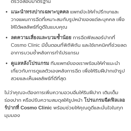
ตรวจสอบมาตรฐาน
แนะนำ
ทรงปากเฉพาะบุคคล
แพทย์จะให้คำปรึกษาและ
วางแผนการฉีดที่เหมาะสมกับรูปหน้าของแต่ละบุคคล เพื่อ
ให้ได้ผลลัพธ์ที่ดูดีในแบบคุณ
ลดความเสี่ยงและบวมช้ำน้อย
การฉีดฟิลเลอร์ปากที่
Cosmo Clinic มีขั้นตอนที่พิถีพิถัน และใช้เทคนิคที่ช่วยลด
อาการบวมช้ำหลังการทำโปรแกรม
ดูแลหลังโปรแกรม
ทีมแพทย์ของเราพร้อมให้คำแนะนำ
เกี่ยวกับการดูแลตัวเองหลังการฉีด เพื่อให้ริมฝีปากเข้ารูป
สวยและเห็นผลลัพธ์ที่ดีที่สุด
ไม่ว่าคุณจะต้องการเพิ่มความอวบอิ่มให้ริมฝีปาก เติมเต็ม
ร่องปาก หรือปรับความสมดุลให้รูปหน้า
โปรแกรมฉีดฟิลเลอ
ร์ปากที่
Cosmo Clinic
พร้อมช่วยให้คุณดูดีและมั่นใจในทุก
มุมมอง