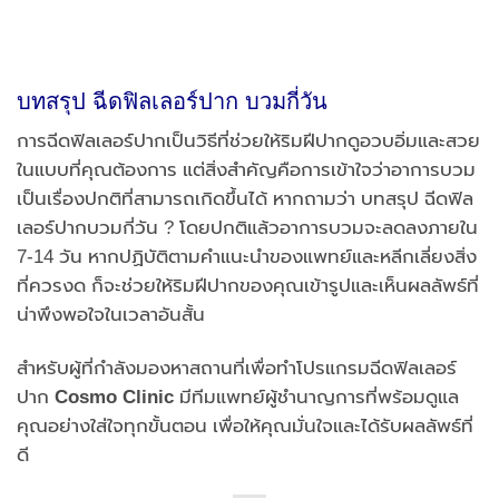
บทสรุป ฉีดฟิลเลอร์ปาก บวมกี่วัน
การฉีดฟิลเลอร์ปากเป็นวิธีที่ช่วยให้ริมฝีปากดูอวบอิ่มและสวย
ในแบบที่คุณต้องการ แต่สิ่งสำคัญคือการเข้าใจว่าอาการบวม
เป็นเรื่องปกติที่สามารถเกิดขึ้นได้ หากถามว่า บทสรุป ฉีดฟิล
เลอร์ปากบวมกี่วัน ? โดยปกติแล้วอาการบวมจะลดลงภายใน
7-14 วัน หากปฏิบัติตามคำแนะนำของแพทย์และหลีกเลี่ยงสิ่ง
ที่ควรงด ก็จะช่วยให้ริมฝีปากของคุณเข้ารูปและเห็นผลลัพธ์ที่
น่าพึงพอใจในเวลาอันสั้น
สำหรับผู้ที่กำลังมองหาสถานที่เพื่อทำโปรแกรมฉีดฟิลเลอร์
ปาก
Cosmo Clinic
มีทีมแพทย์ผู้ชำนาญการที่พร้อมดูแล
คุณอย่างใส่ใจทุกขั้นตอน เพื่อให้คุณมั่นใจและได้รับผลลัพธ์ที่
ดี