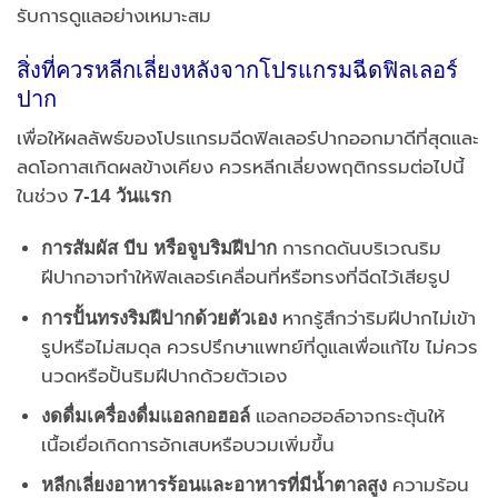
รับการดูแลอย่างเหมาะสม
สิ่งที่ควรหลีกเลี่ยงหลังจากโปรแกรมฉีดฟิลเลอร์
ปาก
เพื่อให้ผลลัพธ์ของโปรแกรมฉีดฟิลเลอร์ปากออกมาดีที่สุดและ
ลดโอกาสเกิดผลข้างเคียง ควรหลีกเลี่ยงพฤติกรรมต่อไปนี้
ในช่วง
7-14 วันแรก
การสัมผัส บีบ หรือจูบริมฝีปาก
การกดดันบริเวณริม
ฝีปากอาจทำให้ฟิลเลอร์เคลื่อนที่หรือทรงที่ฉีดไว้เสียรูป
การปั้นทรงริมฝีปากด้วยตัวเอง
หากรู้สึกว่าริมฝีปากไม่เข้า
รูปหรือไม่สมดุล ควรปรึกษาแพทย์ที่ดูแลเพื่อแก้ไข ไม่ควร
นวดหรือปั้นริมฝีปากด้วยตัวเอง
งดดื่มเครื่องดื่มแอลกอฮอล์
แอลกอฮอล์อาจกระตุ้นให้
เนื้อเยื่อเกิดการอักเสบหรือบวมเพิ่มขึ้น
หลีกเลี่ยงอาหารร้อนและอาหารที่มีน้ำตาลสูง
ความร้อน