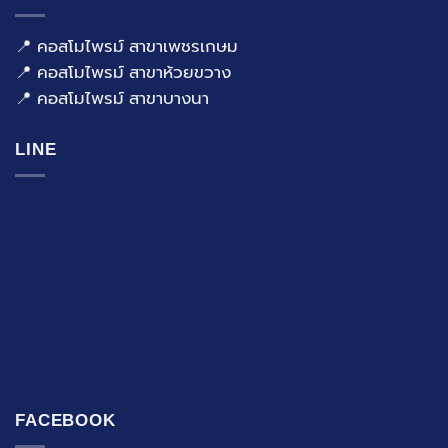
📍 คอสโมไพรม์ สาขาเพชรเกษม
📍 คอสโมไพรม์ สาขาห้วยขวาง
📍 คอสโมไพรม์ สาขาบางนา
LINE
FACEBOOK