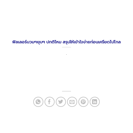
ฟิลเลอร์บวมๆยุบๆ ปกติไหม สรุปให้เข้าใจง่ายก่อนเครียดไปไกล
.