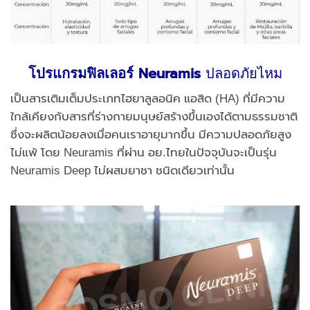
โปรแกรมฟิลเลอร์ Neuramis
ปลอดภัยไหม
เป็นสารเติมเต็มประเภทไฮยาลูลอนิค แอสิด (HA) ที่มีความ
ใกล้เคียงกับสารที่ร่างกายมนุษย์สร้างขึ้นเองได้ตามธรรมชาติ
ซึ่งจะผลิตน้อยลงเมื่อคนเราอายุมากขึ้น มีความปลอดภัยสูง
ไม่แพ้ โดย Neuramis ที่ผ่าน อย.ไทยในปัจจุบันจะเป็นรุ่น
Neuramis Deep ไม่ผสมยาชา ชนิดเดียวเท่านั้น