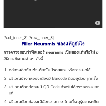
[/col_inner_3] [/row_inner_3]
Filler Neuramis ของแท้ดูยังไง
การตรวจสอบว่าฟิลเลอร์ neuramis เป็นของแท้หรือไม่
มี
วิธีการสังเกตง่ายๆ ดังนี้
กล่องผลิตภัณฑ์จะต้องไม่มีรอยแกะ หรือการเปิดใช้
บริเวณข้างกล่องจะต้องมี Barcode ติดอยู่ด้วยทุกครั้ง
บริเวณตัวกล่องจะมี QR Code สำหรับใช้ตรวจสอบของ
แท้
บริเวณตัวกล่องจะมีข้อความภาษาไทยที่ระบุรุ่นการผลิต